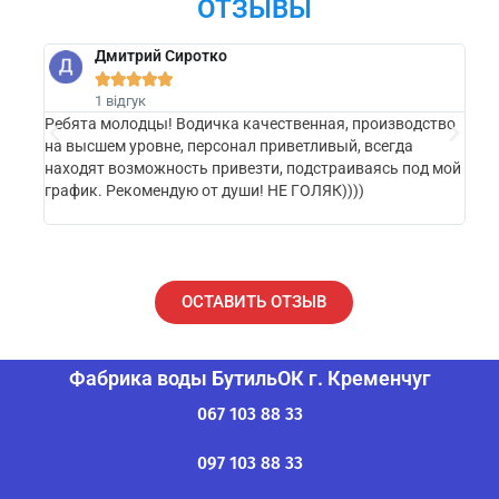
ОТЗЫВЫ
Дмитрий Сиротко





1 відгук
Ребята молодцы! Водичка качественная, производство
Оче
на высшем уровне, персонал приветливый, всегда
дост
находят возможность привезти, подстраиваясь под мой
Вче
график. Рекомендую от души! НЕ ГОЛЯК))))
веч
захо
ОСТАВИТЬ ОТЗЫВ
Фабрика воды БутильОК г. Кременчуг
067 103 88 33
097 103 88 33