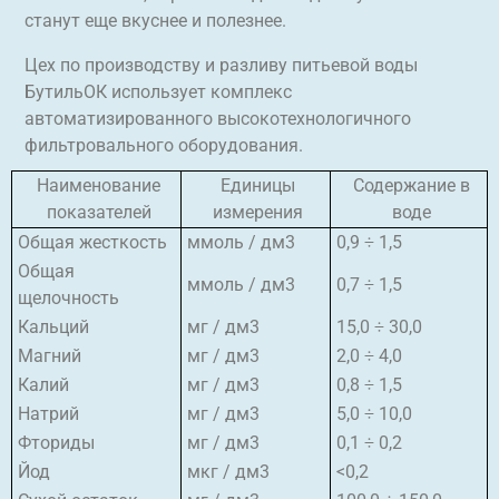
станут еще вкуснее и полезнее.
Цех по производству и разливу питьевой воды
БутильОК использует комплекс
автоматизированного высокотехнологичного
фильтровального оборудования.
Наименование
Единицы
Содержание в
показателей
измерения
воде
Общая жесткость
ммоль / дм3
0,9 ÷ 1,5
Общая
ммоль / дм3
0,7 ÷ 1,5
щелочность
Кальций
мг / дм3
15,0 ÷ 30,0
Магний
мг / дм3
2,0 ÷ 4,0
Калий
мг / дм3
0,8 ÷ 1,5
Натрий
мг / дм3
5,0 ÷ 10,0
Фториды
мг / дм3
0,1 ÷ 0,2
Йод
мкг / дм3
<0,2