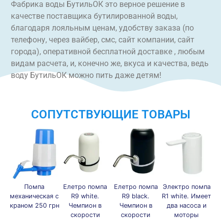
Фабрика воды БутильОК это верное решение в
качестве поставщика бутилированной воды,
благодаря лояльным ценам, удобству заказа (по
телефону, через вайбер, смс, сайт компании, сайт
города), оперативной бесплатной доставке , любым
видам расчета, и, конечно же, вкуса и качества, ведь
воду БутильОК можно пить даже детям!
СОПУТСТВУЮЩИЕ ТОВАРЫ
Помпа
Елетро помпа
Елетро помпа
Электро помпа
Эл
механическая с
R9 white.
R9 black.
R1 white. Имеет
R1
краном 250 грн
Чемпион в
Чемпион в
два насоса и
д
скорости
скорости
моторы